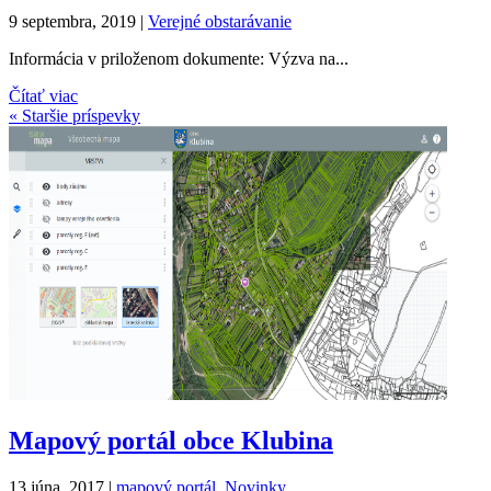
9 septembra, 2019
|
Verejné obstarávanie
Informácia v priloženom dokumente: Výzva na...
Čítať viac
« Staršie príspevky
Mapový portál obce Klubina
13 júna, 2017
|
mapový portál
,
Novinky