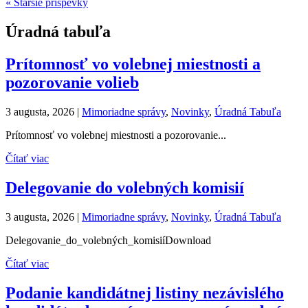
« Staršie príspevky
Úradná tabuľa
Prítomnosť vo volebnej miestnosti a
pozorovanie volieb
3 augusta, 2026
|
Mimoriadne správy
,
Novinky
,
Úradná Tabuľa
Prítomnosť vo volebnej miestnosti a pozorovanie...
Čítať viac
Delegovanie do volebných komisií
3 augusta, 2026
|
Mimoriadne správy
,
Novinky
,
Úradná Tabuľa
Delegovanie_do_volebných_komisiíDownload
Čítať viac
Podanie kandidátnej listiny nezávislého