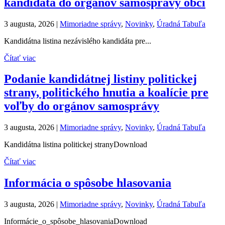
kandidáta do orgánov samosprávy obcí
3 augusta, 2026
|
Mimoriadne správy
,
Novinky
,
Úradná Tabuľa
Kandidátna listina nezávislého kandidáta pre...
Čítať viac
Podanie kandidátnej listiny politickej
strany, politického hnutia a koalície pre
voľby do orgánov samosprávy
3 augusta, 2026
|
Mimoriadne správy
,
Novinky
,
Úradná Tabuľa
Kandidátna listina politickej stranyDownload
Čítať viac
Informácia o spôsobe hlasovania
3 augusta, 2026
|
Mimoriadne správy
,
Novinky
,
Úradná Tabuľa
Informácie_o_spôsobe_hlasovaniaDownload