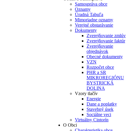
Samospráva obce
Oznamy
Úradná Tabuľa
Mimoriadne oznamy
Verejné obstarávanie
Dokumenty
Zverejňovanie zmlúv
Zverejňovanie faktúr
Zverejňovanie
objednávok
Obecné dokumenty
VZN
Rozpočet obce
PHR a SR
MIKROREGIÓNU
BYSTRICKÁ
DOLINA
Vzory tlačív
Energie
Dane a poplatky
Stavebný úsek
Sociálne veci
Virtuálny Cintorín
O Obci
Charakteristika obce