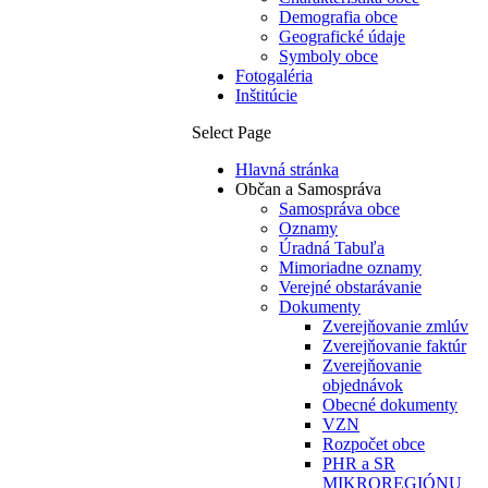
Demografia obce
Geografické údaje
Symboly obce
Fotogaléria
Inštitúcie
Select Page
Hlavná stránka
Občan a Samospráva
Samospráva obce
Oznamy
Úradná Tabuľa
Mimoriadne oznamy
Verejné obstarávanie
Dokumenty
Zverejňovanie zmlúv
Zverejňovanie faktúr
Zverejňovanie
objednávok
Obecné dokumenty
VZN
Rozpočet obce
PHR a SR
MIKROREGIÓNU