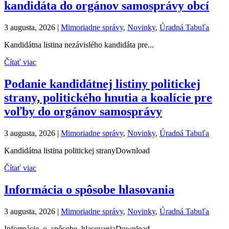
kandidáta do orgánov samosprávy obcí
3 augusta, 2026
|
Mimoriadne správy
,
Novinky
,
Úradná Tabuľa
Kandidátna listina nezávislého kandidáta pre...
Čítať viac
Podanie kandidátnej listiny politickej
strany, politického hnutia a koalície pre
voľby do orgánov samosprávy
3 augusta, 2026
|
Mimoriadne správy
,
Novinky
,
Úradná Tabuľa
Kandidátna listina politickej stranyDownload
Čítať viac
Informácia o spôsobe hlasovania
3 augusta, 2026
|
Mimoriadne správy
,
Novinky
,
Úradná Tabuľa
Informácie_o_spôsobe_hlasovaniaDownload