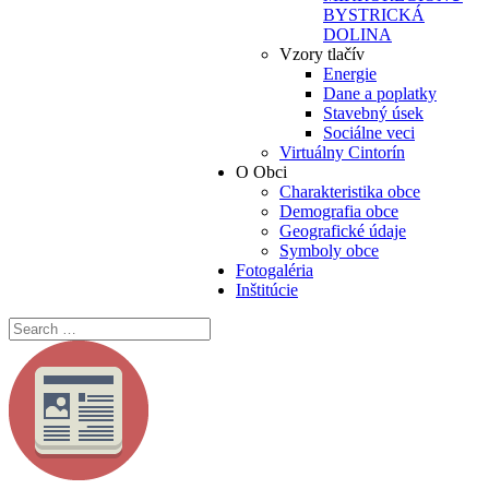
BYSTRICKÁ
DOLINA
Vzory tlačív
Energie
Dane a poplatky
Stavebný úsek
Sociálne veci
Virtuálny Cintorín
O Obci
Charakteristika obce
Demografia obce
Geografické údaje
Symboly obce
Fotogaléria
Inštitúcie