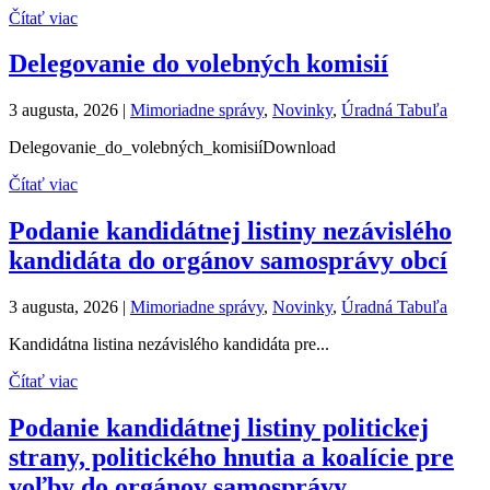
Čítať viac
Delegovanie do volebných komisií
3 augusta, 2026
|
Mimoriadne správy
,
Novinky
,
Úradná Tabuľa
Delegovanie_do_volebných_komisiíDownload
Čítať viac
Podanie kandidátnej listiny nezávislého
kandidáta do orgánov samosprávy obcí
3 augusta, 2026
|
Mimoriadne správy
,
Novinky
,
Úradná Tabuľa
Kandidátna listina nezávislého kandidáta pre...
Čítať viac
Podanie kandidátnej listiny politickej
strany, politického hnutia a koalície pre
voľby do orgánov samosprávy