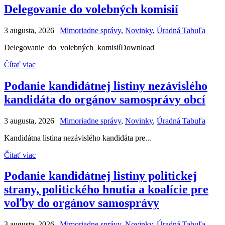
Delegovanie do volebných komisií
3 augusta, 2026
|
Mimoriadne správy
,
Novinky
,
Úradná Tabuľa
Delegovanie_do_volebných_komisiíDownload
Čítať viac
Podanie kandidátnej listiny nezávislého
kandidáta do orgánov samosprávy obcí
3 augusta, 2026
|
Mimoriadne správy
,
Novinky
,
Úradná Tabuľa
Kandidátna listina nezávislého kandidáta pre...
Čítať viac
Podanie kandidátnej listiny politickej
strany, politického hnutia a koalície pre
voľby do orgánov samosprávy
3 augusta, 2026
|
Mimoriadne správy
,
Novinky
,
Úradná Tabuľa