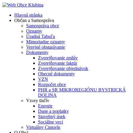
Hlavná stránka
Občan a Samospráva
Samospráva obce
Oznamy
Úradná Tabuľa
Mimoriadne oznamy
Verejné obstarávanie
Dokumenty
Zverejňovanie zmlúv
Zverejňovanie faktúr
Zverejňovanie objednávok
Obecné dokumenty
VZN
Rozpočet obce
PHR a SR MIKROREGIÓNU BYSTRICKÁ
DOLINA
Vzory tlačív
Energie
Dane a poplatky
Stavebný úsek
Sociálne veci
Virtuálny Cintorín
O Obci