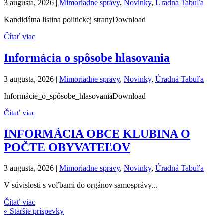
3 augusta, 2026
|
Mimoriadne správy
,
Novinky
,
Úradná Tabuľa
Kandidátna listina politickej stranyDownload
Čítať viac
Informácia o spôsobe hlasovania
3 augusta, 2026
|
Mimoriadne správy
,
Novinky
,
Úradná Tabuľa
Informácie_o_spôsobe_hlasovaniaDownload
Čítať viac
INFORMÁCIA OBCE KLUBINA O
POČTE OBYVATEĽOV
3 augusta, 2026
|
Mimoriadne správy
,
Novinky
,
Úradná Tabuľa
V súvislosti s voľbami do orgánov samosprávy...
Čítať viac
« Staršie príspevky