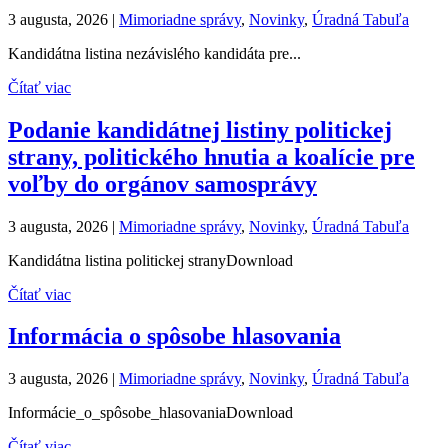
3 augusta, 2026
|
Mimoriadne správy
,
Novinky
,
Úradná Tabuľa
Kandidátna listina nezávislého kandidáta pre...
Čítať viac
Podanie kandidátnej listiny politickej
strany, politického hnutia a koalície pre
voľby do orgánov samosprávy
3 augusta, 2026
|
Mimoriadne správy
,
Novinky
,
Úradná Tabuľa
Kandidátna listina politickej stranyDownload
Čítať viac
Informácia o spôsobe hlasovania
3 augusta, 2026
|
Mimoriadne správy
,
Novinky
,
Úradná Tabuľa
Informácie_o_spôsobe_hlasovaniaDownload
Čítať viac