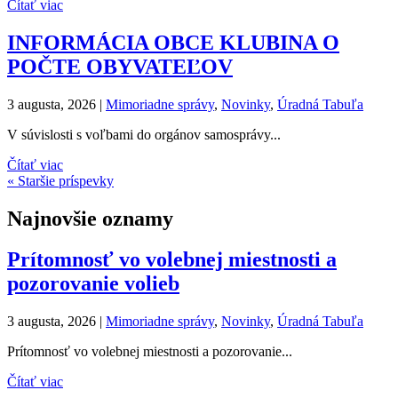
Čítať viac
INFORMÁCIA OBCE KLUBINA O
POČTE OBYVATEĽOV
3 augusta, 2026
|
Mimoriadne správy
,
Novinky
,
Úradná Tabuľa
V súvislosti s voľbami do orgánov samosprávy...
Čítať viac
« Staršie príspevky
Najnovšie oznamy
Prítomnosť vo volebnej miestnosti a
pozorovanie volieb
3 augusta, 2026
|
Mimoriadne správy
,
Novinky
,
Úradná Tabuľa
Prítomnosť vo volebnej miestnosti a pozorovanie...
Čítať viac