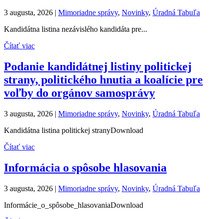
3 augusta, 2026
|
Mimoriadne správy
,
Novinky
,
Úradná Tabuľa
Kandidátna listina nezávislého kandidáta pre...
Čítať viac
Podanie kandidátnej listiny politickej
strany, politického hnutia a koalície pre
voľby do orgánov samosprávy
3 augusta, 2026
|
Mimoriadne správy
,
Novinky
,
Úradná Tabuľa
Kandidátna listina politickej stranyDownload
Čítať viac
Informácia o spôsobe hlasovania
3 augusta, 2026
|
Mimoriadne správy
,
Novinky
,
Úradná Tabuľa
Informácie_o_spôsobe_hlasovaniaDownload