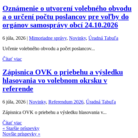
Oznámenie o utvorení volebného obvodu
a o určení počtu poslancov pre voľby do
orgánov samosprávy obcí 24.10.2026
6 júla, 2026
|
Mimoriadne správy
,
Novinky
,
Úradná Tabuľa
Určenie volebného obvodu a počet poslancov...
Čítať viac
Zápisnica OVK o priebehu a výsledku
hlasovania vo volebnom okrsku v
referende
6 júla, 2026
|
Novinky
,
Referendum 2026
,
Úradná Tabuľa
Zápisnica OVK o priebehu a výsledku hlasovania v...
Čítať viac
« Staršie príspevky
Novšie príspevky »