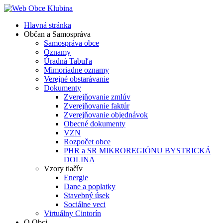
Hlavná stránka
Občan a Samospráva
Samospráva obce
Oznamy
Úradná Tabuľa
Mimoriadne oznamy
Verejné obstarávanie
Dokumenty
Zverejňovanie zmlúv
Zverejňovanie faktúr
Zverejňovanie objednávok
Obecné dokumenty
VZN
Rozpočet obce
PHR a SR MIKROREGIÓNU BYSTRICKÁ
DOLINA
Vzory tlačív
Energie
Dane a poplatky
Stavebný úsek
Sociálne veci
Virtuálny Cintorín
O Obci