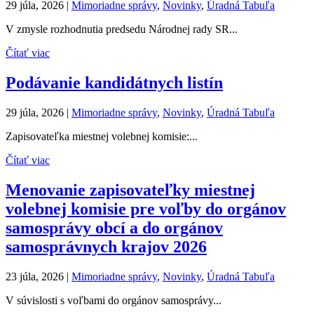
29 júla, 2026
|
Mimoriadne správy
,
Novinky
,
Úradná Tabuľa
V zmysle rozhodnutia predsedu Národnej rady SR...
Čítať viac
Podávanie kandidátnych listín
29 júla, 2026
|
Mimoriadne správy
,
Novinky
,
Úradná Tabuľa
Zapisovateľka miestnej volebnej komisie:...
Čítať viac
Menovanie zapisovateľky miestnej
volebnej komisie pre voľby do orgánov
samosprávy obcí a do orgánov
samosprávnych krajov 2026
23 júla, 2026
|
Mimoriadne správy
,
Novinky
,
Úradná Tabuľa
V súvislosti s voľbami do orgánov samosprávy...