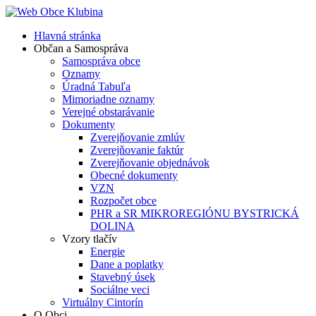
Hlavná stránka
Občan a Samospráva
Samospráva obce
Oznamy
Úradná Tabuľa
Mimoriadne oznamy
Verejné obstarávanie
Dokumenty
Zverejňovanie zmlúv
Zverejňovanie faktúr
Zverejňovanie objednávok
Obecné dokumenty
VZN
Rozpočet obce
PHR a SR MIKROREGIÓNU BYSTRICKÁ
DOLINA
Vzory tlačív
Energie
Dane a poplatky
Stavebný úsek
Sociálne veci
Virtuálny Cintorín
O Obci