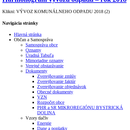
Klikni: VÝVOZ KOMUNÁLNEHO ODPADU 2018 (2)
Navigácia stránky
Hlavná stránka
Občan a Samospráva
Samospráva obce
Oznamy
Úradná Tabuľa
Mimoriadne oznamy
Verejné obstarávanie
Dokumenty
Zverejňovanie zmlúv
Zverejňovanie faktúr
Zverejňovanie objednávok
Obecné dokumenty
VZN
Rozpočet obce
PHR a SR MIKROREGIÓNU BYSTRICKÁ
DOLINA
Vzory tlačív
Energie
Dane a poplatky