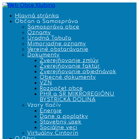
Hlavná stránka
Občan a Samospráva
Samospráva obce
Oznamy
Úradná Tabuľa
Mimoriadne oznamy
Verejné obstarávanie
Dokumenty
Zverejňovanie zmlúv
Zverejňovanie faktúr
Zverejňovanie objednávok
Obecné dokumenty
VZN
Rozpočet obce
PHR a SR MIKROREGIÓNU
BYSTRICKÁ DOLINA
Vzory tlačív
Energie
Dane a poplatky
Stavebný úsek
Sociálne veci
Virtuálny Cintorín
O Obci