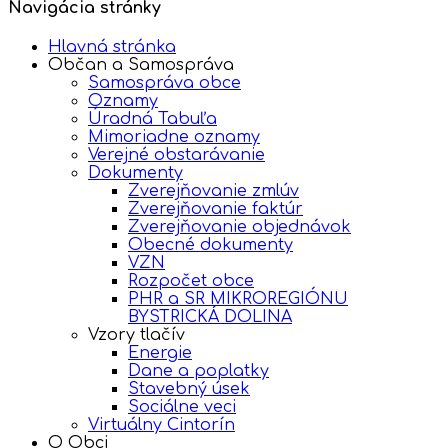
Navigácia stránky
Hlavná stránka
Občan a Samospráva
Samospráva obce
Oznamy
Úradná Tabuľa
Mimoriadne oznamy
Verejné obstarávanie
Dokumenty
Zverejňovanie zmlúv
Zverejňovanie faktúr
Zverejňovanie objednávok
Obecné dokumenty
VZN
Rozpočet obce
PHR a SR MIKROREGIÓNU
BYSTRICKÁ DOLINA
Vzory tlačív
Energie
Dane a poplatky
Stavebný úsek
Sociálne veci
Virtuálny Cintorín
O Obci