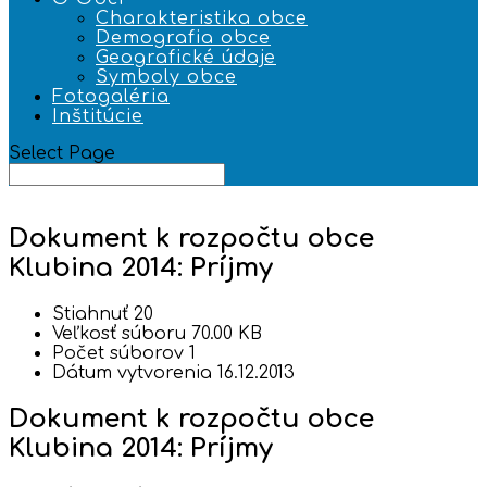
Charakteristika obce
Demografia obce
Geografické údaje
Symboly obce
Fotogaléria
Inštitúcie
Select Page
Dokument k rozpočtu obce
Klubina 2014: Príjmy
Stiahnuť
20
Veľkosť súboru
70.00 KB
Počet súborov
1
Dátum vytvorenia
16.12.2013
Dokument k rozpočtu obce
Klubina 2014: Príjmy