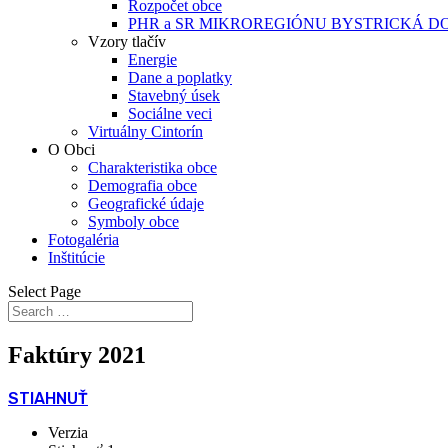
Rozpočet obce
PHR a SR MIKROREGIÓNU BYSTRICKÁ D
Vzory tlačív
Energie
Dane a poplatky
Stavebný úsek
Sociálne veci
Virtuálny Cintorín
O Obci
Charakteristika obce
Demografia obce
Geografické údaje
Symboly obce
Fotogaléria
Inštitúcie
Select Page
Faktúry 2021
STIAHNUŤ
Verzia