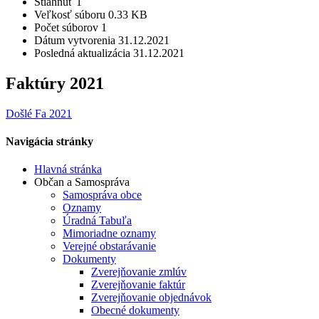
Stiahnuť
1
Veľkosť súboru
0.33 KB
Počet súborov
1
Dátum vytvorenia
31.12.2021
Posledná aktualizácia
31.12.2021
Faktúry 2021
Došlé Fa 2021
Navigácia stránky
Hlavná stránka
Občan a Samospráva
Samospráva obce
Oznamy
Úradná Tabuľa
Mimoriadne oznamy
Verejné obstarávanie
Dokumenty
Zverejňovanie zmlúv
Zverejňovanie faktúr
Zverejňovanie objednávok
Obecné dokumenty