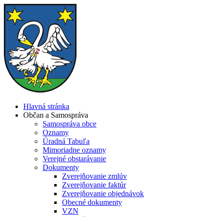
Hlavná stránka
Občan a Samospráva
Samospráva obce
Oznamy
Úradná Tabuľa
Mimoriadne oznamy
Verejné obstarávanie
Dokumenty
Zverejňovanie zmlúv
Zverejňovanie faktúr
Zverejňovanie objednávok
Obecné dokumenty
VZN