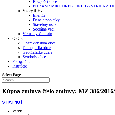
Rozpočet obce
PHR a SR MIKROREGIÓNU BYSTRICKÁ D
Vzory tlačív
Energie
Dane a poplatky
Stavebný úsek
Sociálne veci
Virtuálny Cintorín
O Obci
Charakteristika obce
Demografia obce
Geografické údaje
Symboly obce
Fotogaléria
Inštitúcie
Select Page
Kúpna zmluva číslo zmluvy: MZ 386/2016/
STIAHNUŤ
Verzia