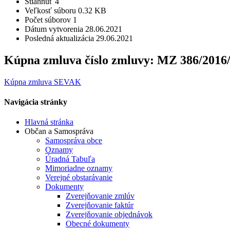
Stiahnuť
4
Veľkosť súboru
0.32 KB
Počet súborov
1
Dátum vytvorenia
28.06.2021
Posledná aktualizácia
29.06.2021
Kúpna zmluva číslo zmluvy: MZ 386/2016/
Kúpna zmluva SEVAK
Navigácia stránky
Hlavná stránka
Občan a Samospráva
Samospráva obce
Oznamy
Úradná Tabuľa
Mimoriadne oznamy
Verejné obstarávanie
Dokumenty
Zverejňovanie zmlúv
Zverejňovanie faktúr
Zverejňovanie objednávok
Obecné dokumenty