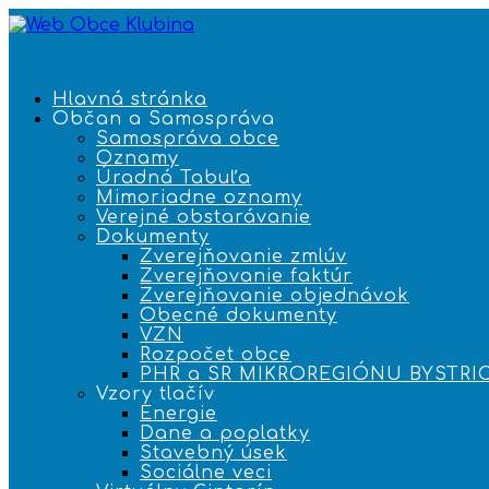
Hlavná stránka
Občan a Samospráva
Samospráva obce
Oznamy
Úradná Tabuľa
Mimoriadne oznamy
Verejné obstarávanie
Dokumenty
Zverejňovanie zmlúv
Zverejňovanie faktúr
Zverejňovanie objednávok
Obecné dokumenty
VZN
Rozpočet obce
PHR a SR MIKROREGIÓNU BYSTRI
Vzory tlačív
Energie
Dane a poplatky
Stavebný úsek
Sociálne veci