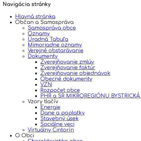
Navigácia stránky
Hlavná stránka
Občan a Samospráva
Samospráva obce
Oznamy
Úradná Tabuľa
Mimoriadne oznamy
Verejné obstarávanie
Dokumenty
Zverejňovanie zmlúv
Zverejňovanie faktúr
Zverejňovanie objednávok
Obecné dokumenty
VZN
Rozpočet obce
PHR a SR MIKROREGIÓNU BYSTRICKÁ
Vzory tlačív
Energie
Dane a poplatky
Stavebný úsek
Sociálne veci
Virtuálny Cintorín
O Obci