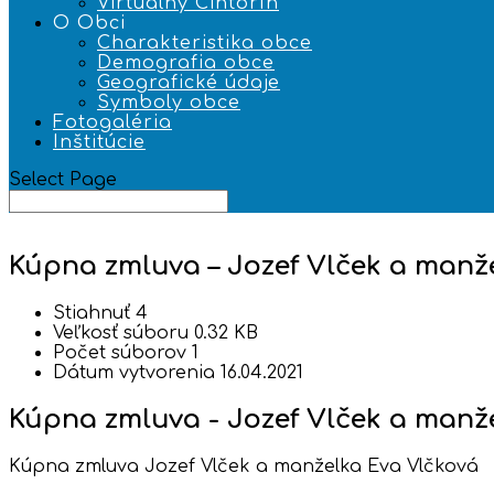
Virtuálny Cintorín
O Obci
Charakteristika obce
Demografia obce
Geografické údaje
Symboly obce
Fotogaléria
Inštitúcie
Select Page
Kúpna zmluva – Jozef Vlček a manž
Stiahnuť
4
Veľkosť súboru
0.32 KB
Počet súborov
1
Dátum vytvorenia
16.04.2021
Kúpna zmluva - Jozef Vlček a manž
Kúpna zmluva Jozef Vlček a manželka Eva Vlčková