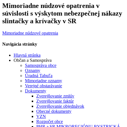
Mimoriadne núdzové opatrenia v
súvislosti s výskytom nebezpečnej nákazy
slintačky a krívačky v SR
Mimoriadne núdzové opatrenia
Navigácia stránky
Hlavná stránka
Občan a Samospráva
Samospráva obce
Oznamy
Úradná Tabuľa
Mimoriadne oznamy
Verejné obstarávanie
Dokumenty
Zverejňovanie zmlúv
Zverejňovanie faktúr
Zverejňovanie objednávok
Obecné dokumenty
VZN
Rozpočet obce
PHR a SR MIKROREGIÓNU BYSTRICKÁ