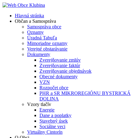
Hlavná stránka
Občan a Samospráva
Samospráva obce
Oznamy
Úradná Tabuľa
Mimoriadne oznamy
Verejné obstarávanie
Dokumenty
Zverejňovanie zmlúv
Zverejňovanie faktúr
Zverejňovanie objednávok
Obecné dokumenty
VZN
Rozpočet obce
PHR a SR MIKROREGIÓNU BYSTRICKÁ
DOLINA
Vzory tlačív
Energie
Dane a poplatky
Stavebný úsek
Sociálne veci
Virtuálny Cintorín
O Obci