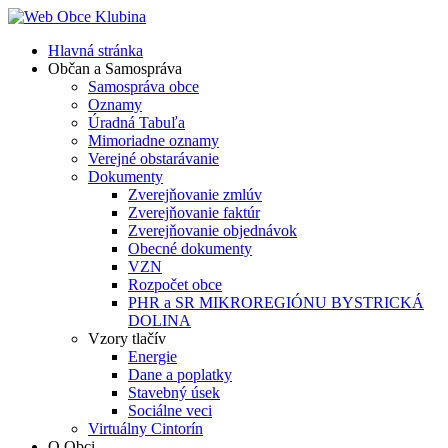
Hlavná stránka
Občan a Samospráva
Samospráva obce
Oznamy
Úradná Tabuľa
Mimoriadne oznamy
Verejné obstarávanie
Dokumenty
Zverejňovanie zmlúv
Zverejňovanie faktúr
Zverejňovanie objednávok
Obecné dokumenty
VZN
Rozpočet obce
PHR a SR MIKROREGIÓNU BYSTRICKÁ
DOLINA
Vzory tlačív
Energie
Dane a poplatky
Stavebný úsek
Sociálne veci
Virtuálny Cintorín
O Obci