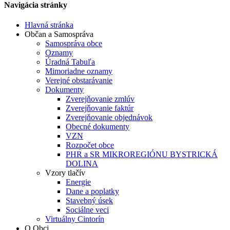
Navigácia stránky
Hlavná stránka
Občan a Samospráva
Samospráva obce
Oznamy
Úradná Tabuľa
Mimoriadne oznamy
Verejné obstarávanie
Dokumenty
Zverejňovanie zmlúv
Zverejňovanie faktúr
Zverejňovanie objednávok
Obecné dokumenty
VZN
Rozpočet obce
PHR a SR MIKROREGIÓNU BYSTRICKÁ
DOLINA
Vzory tlačív
Energie
Dane a poplatky
Stavebný úsek
Sociálne veci
Virtuálny Cintorín
O Obci