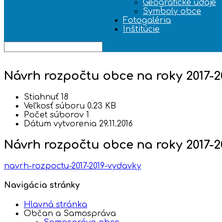
Geografické údaje
Symboly obce
Fotogaléria
Inštitúcie
Návrh rozpočtu obce na roky 2017-2
Stiahnuť
18
Veľkosť súboru
0.23 KB
Počet súborov
1
Dátum vytvorenia
29.11.2016
Návrh rozpočtu obce na roky 2017-2
navrh-rozpoctu-2017-2019-vydavky
Navigácia stránky
Hlavná stránka
Občan a Samospráva