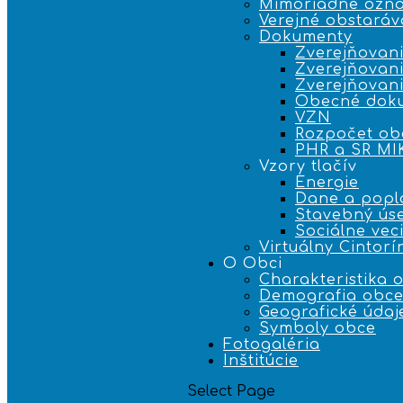
Mimoriadne ozn
Verejné obstaráv
Dokumenty
Zverejňovani
Zverejňovani
Zverejňovan
Obecné dok
VZN
Rozpočet ob
PHR a SR M
Vzory tlačív
Energie
Dane a popl
Stavebný ús
Sociálne vec
Virtuálny Cintorí
O Obci
Charakteristika 
Demografia obc
Geografické údaj
Symboly obce
Fotogaléria
Inštitúcie
Select Page