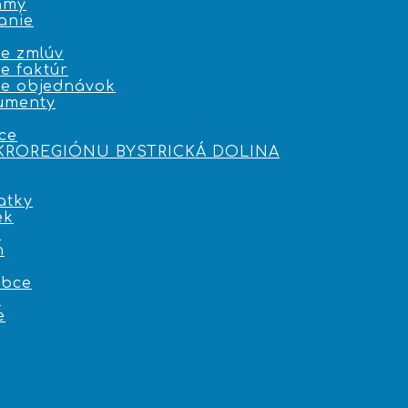
amy
anie
e zmlúv
e faktúr
ie objednávok
umenty
ce
IKROREGIÓNU BYSTRICKÁ DOLINA
atky
ek
i
n
obce
e
e