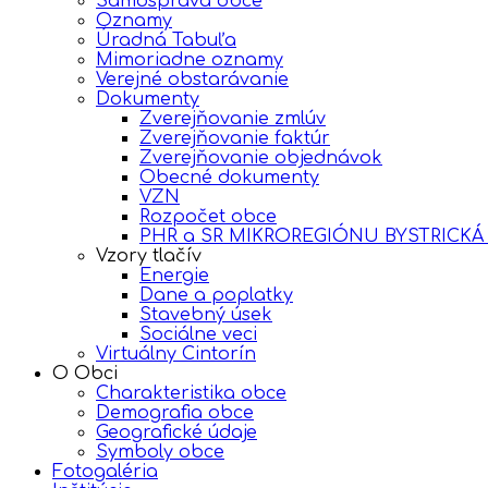
Samospráva obce
Oznamy
Úradná Tabuľa
Mimoriadne oznamy
Verejné obstarávanie
Dokumenty
Zverejňovanie zmlúv
Zverejňovanie faktúr
Zverejňovanie objednávok
Obecné dokumenty
VZN
Rozpočet obce
PHR a SR MIKROREGIÓNU BYSTRICKÁ
Vzory tlačív
Energie
Dane a poplatky
Stavebný úsek
Sociálne veci
Virtuálny Cintorín
O Obci
Charakteristika obce
Demografia obce
Geografické údaje
Symboly obce
Fotogaléria