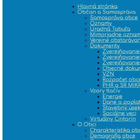
Hlavná stránka
Občan a Samospráva
Samospráva obce
Oznamy
Úradná Tabuľa
Mimoriadne ozna
Verejné obstarávan
Dokumenty
Zverejňovanie
Zverejňovanie
Zverejňovani
Obecné doku
VZN
Rozpočet obc
PHR a SR MI
Vzory tlačív
Energie
Dane a popla
Stavebný úse
Sociálne veci
Virtuálny Cintorín
O Obci
Charakteristika ob
Demografia obce