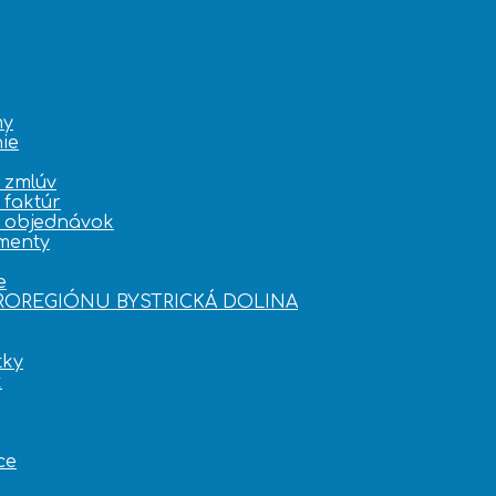
my
ie
 zmlúv
 faktúr
e objednávok
menty
e
KROREGIÓNU BYSTRICKÁ DOLINA
tky
k
ce