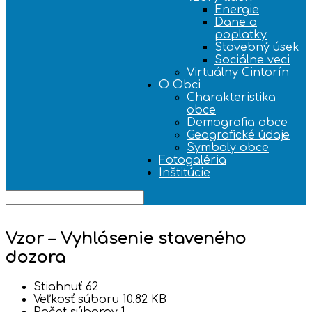
Energie
Dane a
poplatky
Stavebný úsek
Sociálne veci
Virtuálny Cintorín
O Obci
Charakteristika
obce
Demografia obce
Geografické údaje
Symboly obce
Fotogaléria
Inštitúcie
Vzor – Vyhlásenie staveného
dozora
Stiahnuť
62
Veľkosť súboru
10.82 KB
Počet súborov
1