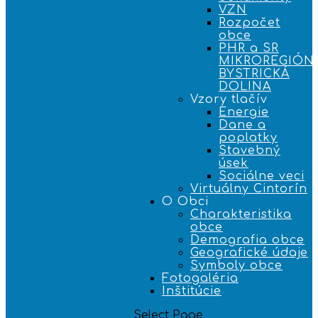
VZN
Rozpočet
obce
PHR a SR
MIKROREGIÓN
BYSTRICKÁ
DOLINA
Vzory tlačív
Energie
Dane a
poplatky
Stavebný
úsek
Sociálne veci
Virtuálny Cintorín
O Obci
Charakteristika
obce
Demografia obce
Geografické údaje
Symboly obce
Fotogaléria
Inštitúcie
Select Page