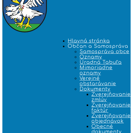
Hlavná stránka
Občan a Samospráva
Samospráva obce
Oznamy
Úradná Tabuľa
Mimoriadne
oznamy
Verejné
obstarávanie
Dokumenty
Zverejňovanie
zmlúv
Zverejňovanie
faktúr
Zverejňovanie
objednávok
Obecné
dokumenty