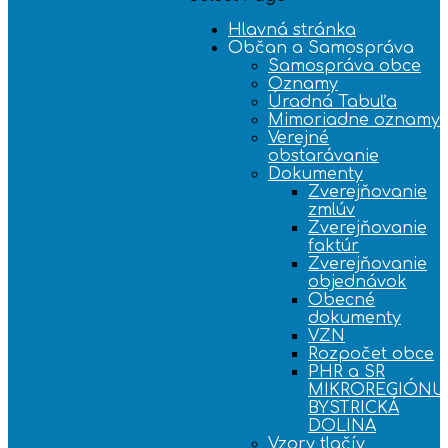
Hlavná stránka
Občan a Samospráva
Samospráva obce
Oznamy
Úradná Tabuľa
Mimoriadne oznamy
Verejné
obstarávanie
Dokumenty
Zverejňovanie
zmlúv
Zverejňovanie
faktúr
Zverejňovanie
objednávok
Obecné
dokumenty
VZN
Rozpočet obce
PHR a SR
MIKROREGIÓNU
BYSTRICKÁ
DOLINA
Vzory tlačív