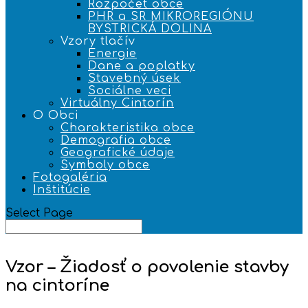
Rozpočet obce
PHR a SR MIKROREGIÓNU
BYSTRICKÁ DOLINA
Vzory tlačív
Energie
Dane a poplatky
Stavebný úsek
Sociálne veci
Virtuálny Cintorín
O Obci
Charakteristika obce
Demografia obce
Geografické údaje
Symboly obce
Fotogaléria
Inštitúcie
Select Page
Vzor – Žiadosť o povolenie stavby
na cintoríne