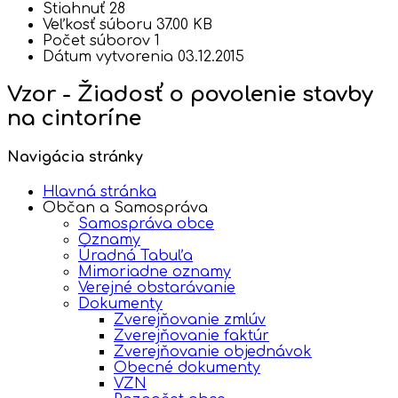
Stiahnuť
28
Veľkosť súboru
37.00 KB
Počet súborov
1
Dátum vytvorenia
03.12.2015
Vzor - Žiadosť o povolenie stavby
na cintoríne
Navigácia stránky
Hlavná stránka
Občan a Samospráva
Samospráva obce
Oznamy
Úradná Tabuľa
Mimoriadne oznamy
Verejné obstarávanie
Dokumenty
Zverejňovanie zmlúv
Zverejňovanie faktúr
Zverejňovanie objednávok
Obecné dokumenty
VZN