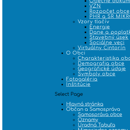
Obecné dokum
VZN
Rozpočet obce
PHR a SR MIK
Vzory tlačív
Energie
Dane a poplat
Stavebný úsek
Sociálne veci
Virtuálny Cintorín
O Obci
Charakteristika ob
Demografia obce
Geografické údaje
Symboly obce
Fotogaléria
Inštitúcie
Select Page
Hlavná stránka
Občan a Samospráva
Samospráva obce
Oznamy
Úradná Tabuľa