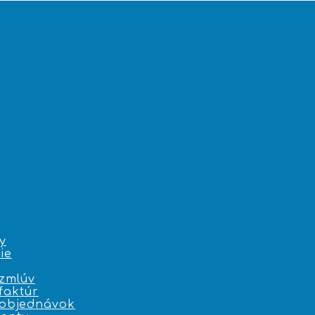
y
ie
zmlúv
faktúr
 objednávok