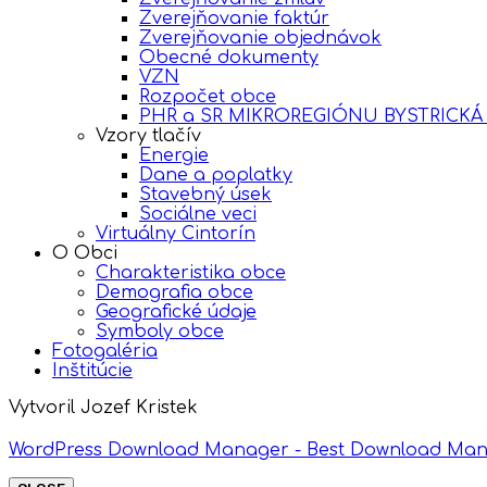
Zverejňovanie faktúr
Zverejňovanie objednávok
Obecné dokumenty
VZN
Rozpočet obce
PHR a SR MIKROREGIÓNU BYSTRICKÁ
Vzory tlačív
Energie
Dane a poplatky
Stavebný úsek
Sociálne veci
Virtuálny Cintorín
O Obci
Charakteristika obce
Demografia obce
Geografické údaje
Symboly obce
Fotogaléria
Inštitúcie
Vytvoril Jozef Kristek
WordPress Download Manager - Best Download Man