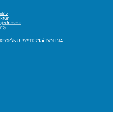
mlúv
ktúr
bjednávok
nty
OREGIÓNU BYSTRICKÁ DOLINA
y