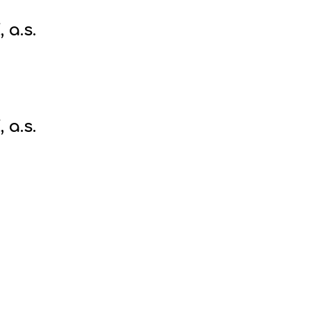
 a.s.
 a.s.