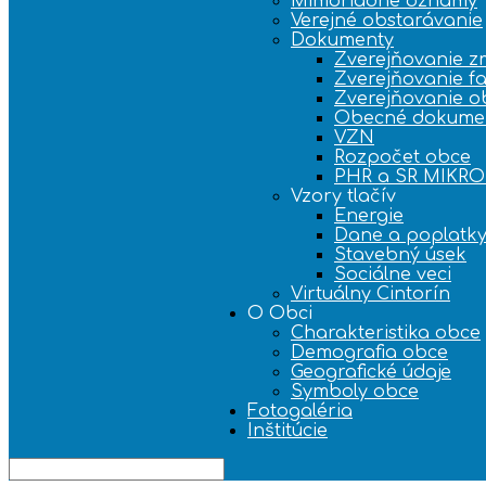
Mimoriadne oznamy
Verejné obstarávanie
Dokumenty
Zverejňovanie z
Zverejňovanie fa
Zverejňovanie o
Obecné dokume
VZN
Rozpočet obce
PHR a SR MIKR
Vzory tlačív
Energie
Dane a poplatk
Stavebný úsek
Sociálne veci
Virtuálny Cintorín
O Obci
Charakteristika obce
Demografia obce
Geografické údaje
Symboly obce
Fotogaléria
Inštitúcie