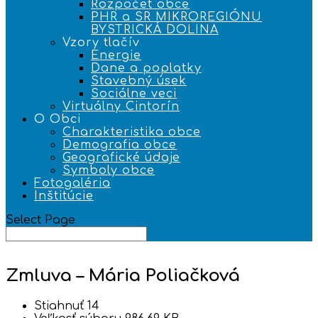
Rozpočet obce
PHR a SR MIKROREGIÓNU
BYSTRICKÁ DOLINA
Vzory tlačív
Energie
Dane a poplatky
Stavebný úsek
Sociálne veci
Virtuálny Cintorín
O Obci
Charakteristika obce
Demografia obce
Geografické údaje
Symboly obce
Fotogaléria
Inštitúcie
Select Page
Zmluva – Mária Poliačková
Stiahnuť
14