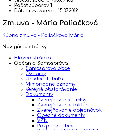
Veľkosť súboru
986.69 KB
Počet súborov
1
Dátum vytvorenia
15.07.2019
Zmluva - Mária Poliačková
Kúpna zmluva - Poliačková Mária
Navigácia stránky
Hlavná stránka
Občan a Samospráva
Samospráva obce
Oznamy
Úradná Tabuľa
Mimoriadne oznamy
Verejné obstarávanie
Dokumenty
Zverejňovanie zmlúv
Zverejňovanie faktúr
Zverejňovanie objednávok
Obecné dokumenty
VZN
Rozpočet obce