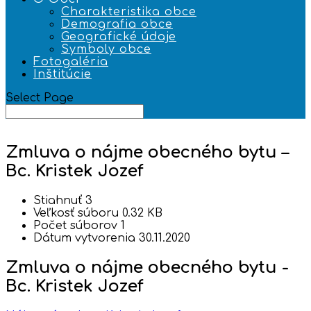
Charakteristika obce
Demografia obce
Geografické údaje
Symboly obce
Fotogaléria
Inštitúcie
Select Page
Zmluva o nájme obecného bytu –
Bc. Kristek Jozef
Stiahnuť
3
Veľkosť súboru
0.32 KB
Počet súborov
1
Dátum vytvorenia
30.11.2020
Zmluva o nájme obecného bytu -
Bc. Kristek Jozef