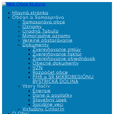
Hlavná stránka
Občan a Samospráva
Samospráva obce
Oznamy
Úradná Tabuľa
Mimoriadne oznamy
Verejné obstarávanie
Dokumenty
Zverejňovanie zmlúv
Zverejňovanie faktúr
Zverejňovanie objednávok
Obecné dokumenty
VZN
Rozpočet obce
PHR a SR MIKROREGIÓNU
BYSTRICKÁ DOLINA
Vzory tlačív
Energie
Dane a poplatky
Stavebný úsek
Sociálne veci
Virtuálny Cintorín
O Obci