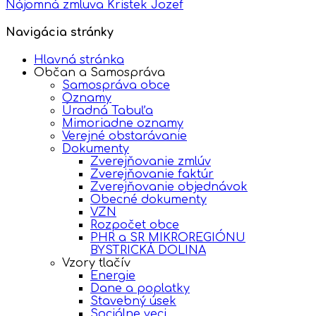
Nájomná zmluva Kristek Jozef
Navigácia stránky
Hlavná stránka
Občan a Samospráva
Samospráva obce
Oznamy
Úradná Tabuľa
Mimoriadne oznamy
Verejné obstarávanie
Dokumenty
Zverejňovanie zmlúv
Zverejňovanie faktúr
Zverejňovanie objednávok
Obecné dokumenty
VZN
Rozpočet obce
PHR a SR MIKROREGIÓNU
BYSTRICKÁ DOLINA
Vzory tlačív
Energie
Dane a poplatky
Stavebný úsek
Sociálne veci