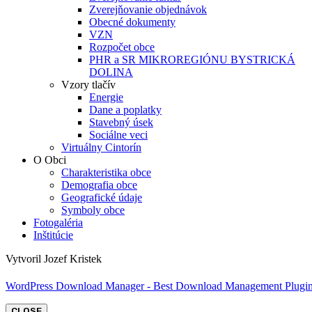
Zverejňovanie objednávok
Obecné dokumenty
VZN
Rozpočet obce
PHR a SR MIKROREGIÓNU BYSTRICKÁ
DOLINA
Vzory tlačív
Energie
Dane a poplatky
Stavebný úsek
Sociálne veci
Virtuálny Cintorín
O Obci
Charakteristika obce
Demografia obce
Geografické údaje
Symboly obce
Fotogaléria
Inštitúcie
Vytvoril Jozef Kristek
WordPress Download Manager - Best Download Management Plugi
CLOSE