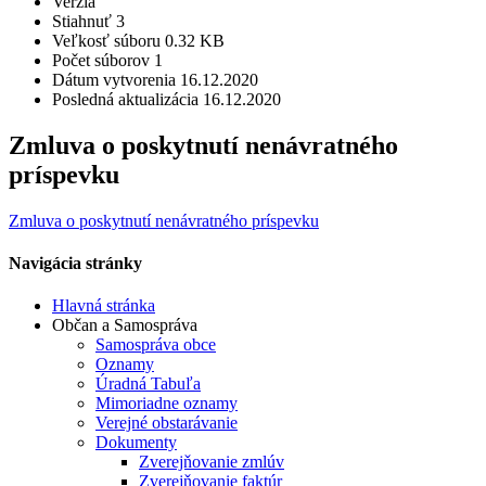
Verzia
Stiahnuť
3
Veľkosť súboru
0.32 KB
Počet súborov
1
Dátum vytvorenia
16.12.2020
Posledná aktualizácia
16.12.2020
Zmluva o poskytnutí nenávratného
príspevku
Zmluva o poskytnutí nenávratného príspevku
Navigácia stránky
Hlavná stránka
Občan a Samospráva
Samospráva obce
Oznamy
Úradná Tabuľa
Mimoriadne oznamy
Verejné obstarávanie
Dokumenty
Zverejňovanie zmlúv
Zverejňovanie faktúr