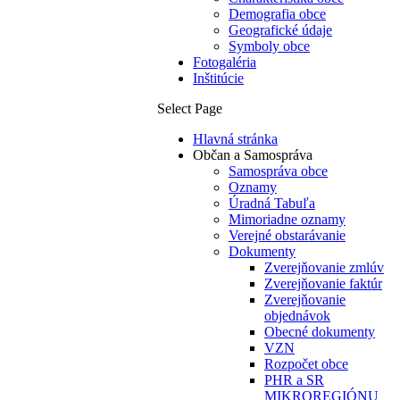
Demografia obce
Geografické údaje
Symboly obce
Fotogaléria
Inštitúcie
Select Page
Hlavná stránka
Občan a Samospráva
Samospráva obce
Oznamy
Úradná Tabuľa
Mimoriadne oznamy
Verejné obstarávanie
Dokumenty
Zverejňovanie zmlúv
Zverejňovanie faktúr
Zverejňovanie
objednávok
Obecné dokumenty
VZN
Rozpočet obce
PHR a SR
MIKROREGIÓNU