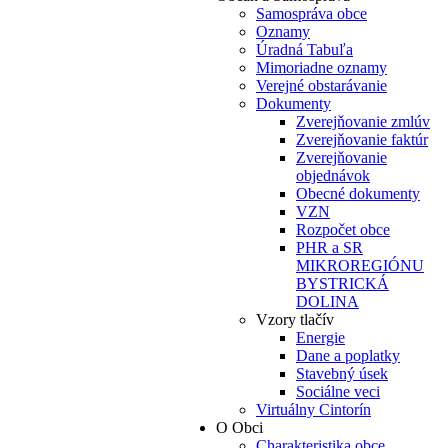
Samospráva obce
Oznamy
Úradná Tabuľa
Mimoriadne oznamy
Verejné obstarávanie
Dokumenty
Zverejňovanie zmlúv
Zverejňovanie faktúr
Zverejňovanie
objednávok
Obecné dokumenty
VZN
Rozpočet obce
PHR a SR
MIKROREGIÓNU
BYSTRICKÁ
DOLINA
Vzory tlačív
Energie
Dane a poplatky
Stavebný úsek
Sociálne veci
Virtuálny Cintorín
O Obci
Charakteristika obce