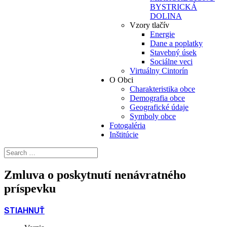
BYSTRICKÁ
DOLINA
Vzory tlačív
Energie
Dane a poplatky
Stavebný úsek
Sociálne veci
Virtuálny Cintorín
O Obci
Charakteristika obce
Demografia obce
Geografické údaje
Symboly obce
Fotogaléria
Inštitúcie
Zmluva o poskytnutí nenávratného
príspevku
STIAHNUŤ