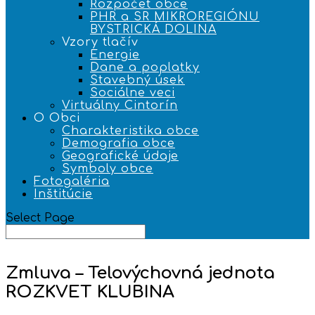
Rozpočet obce
PHR a SR MIKROREGIÓNU
BYSTRICKÁ DOLINA
Vzory tlačív
Energie
Dane a poplatky
Stavebný úsek
Sociálne veci
Virtuálny Cintorín
O Obci
Charakteristika obce
Demografia obce
Geografické údaje
Symboly obce
Fotogaléria
Inštitúcie
Select Page
Zmluva – Telovýchovná jednota
ROZKVET KLUBINA