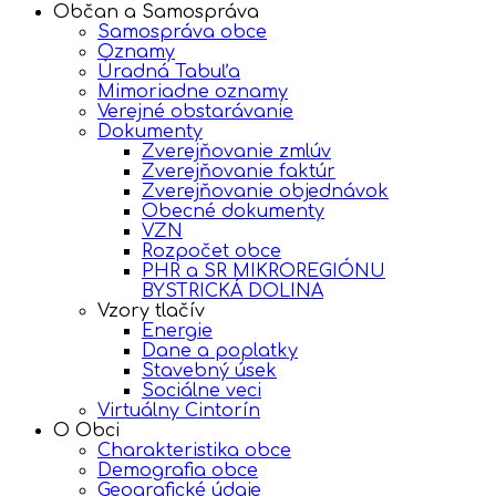
Občan a Samospráva
Samospráva obce
Oznamy
Úradná Tabuľa
Mimoriadne oznamy
Verejné obstarávanie
Dokumenty
Zverejňovanie zmlúv
Zverejňovanie faktúr
Zverejňovanie objednávok
Obecné dokumenty
VZN
Rozpočet obce
PHR a SR MIKROREGIÓNU
BYSTRICKÁ DOLINA
Vzory tlačív
Energie
Dane a poplatky
Stavebný úsek
Sociálne veci
Virtuálny Cintorín
O Obci
Charakteristika obce
Demografia obce
Geografické údaje