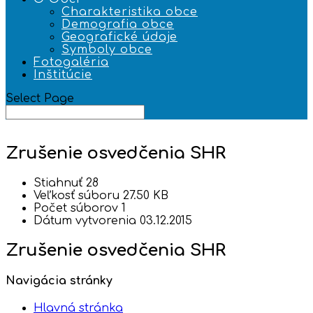
Charakteristika obce
Demografia obce
Geografické údaje
Symboly obce
Fotogaléria
Inštitúcie
Select Page
Zrušenie osvedčenia SHR
Stiahnuť
28
Veľkosť súboru
27.50 KB
Počet súborov
1
Dátum vytvorenia
03.12.2015
Zrušenie osvedčenia SHR
Navigácia stránky
Hlavná stránka