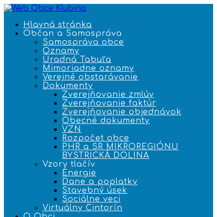
Hlavná stránka
Občan a Samospráva
Samospráva obce
Oznamy
Úradná Tabuľa
Mimoriadne oznamy
Verejné obstarávanie
Dokumenty
Zverejňovanie zmlúv
Zverejňovanie faktúr
Zverejňovanie objednávok
Obecné dokumenty
VZN
Rozpočet obce
PHR a SR MIKROREGIÓNU
BYSTRICKÁ DOLINA
Vzory tlačív
Energie
Dane a poplatky
Stavebný úsek
Sociálne veci
Virtuálny Cintorín
O Obci