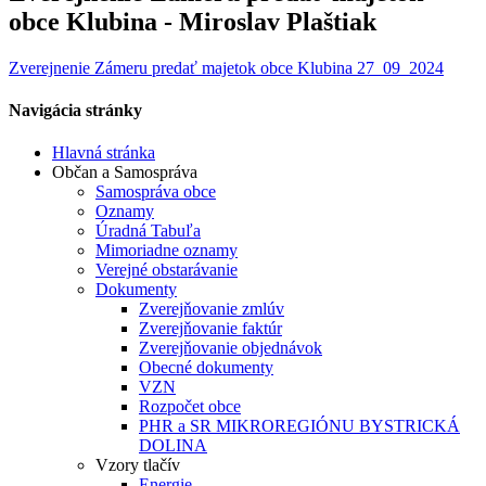
obce Klubina - Miroslav Plaštiak
Zverejnenie Zámeru predať majetok obce Klubina 27_09_2024
Navigácia stránky
Hlavná stránka
Občan a Samospráva
Samospráva obce
Oznamy
Úradná Tabuľa
Mimoriadne oznamy
Verejné obstarávanie
Dokumenty
Zverejňovanie zmlúv
Zverejňovanie faktúr
Zverejňovanie objednávok
Obecné dokumenty
VZN
Rozpočet obce
PHR a SR MIKROREGIÓNU BYSTRICKÁ
DOLINA
Vzory tlačív
Energie