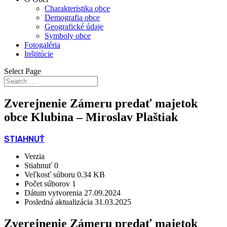
Charakteristika obce
Demografia obce
Geografické údaje
Symboly obce
Fotogaléria
Inštitúcie
Select Page
Zverejnenie Zámeru predať majetok
obce Klubina – Miroslav Plaštiak
STIAHNUŤ
Verzia
Stiahnuť
0
Veľkosť súboru
0.34 KB
Počet súborov
1
Dátum vytvorenia
27.09.2024
Posledná aktualizácia
31.03.2025
Zverejnenie Zámeru predať majetok