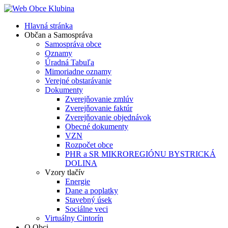
Hlavná stránka
Občan a Samospráva
Samospráva obce
Oznamy
Úradná Tabuľa
Mimoriadne oznamy
Verejné obstarávanie
Dokumenty
Zverejňovanie zmlúv
Zverejňovanie faktúr
Zverejňovanie objednávok
Obecné dokumenty
VZN
Rozpočet obce
PHR a SR MIKROREGIÓNU BYSTRICKÁ
DOLINA
Vzory tlačív
Energie
Dane a poplatky
Stavebný úsek
Sociálne veci
Virtuálny Cintorín
O Obci