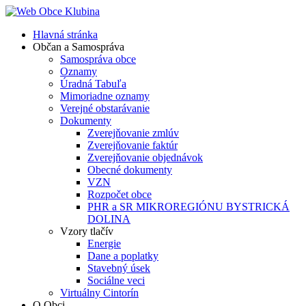
Hlavná stránka
Občan a Samospráva
Samospráva obce
Oznamy
Úradná Tabuľa
Mimoriadne oznamy
Verejné obstarávanie
Dokumenty
Zverejňovanie zmlúv
Zverejňovanie faktúr
Zverejňovanie objednávok
Obecné dokumenty
VZN
Rozpočet obce
PHR a SR MIKROREGIÓNU BYSTRICKÁ
DOLINA
Vzory tlačív
Energie
Dane a poplatky
Stavebný úsek
Sociálne veci
Virtuálny Cintorín
O Obci