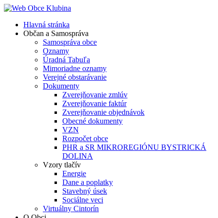
Hlavná stránka
Občan a Samospráva
Samospráva obce
Oznamy
Úradná Tabuľa
Mimoriadne oznamy
Verejné obstarávanie
Dokumenty
Zverejňovanie zmlúv
Zverejňovanie faktúr
Zverejňovanie objednávok
Obecné dokumenty
VZN
Rozpočet obce
PHR a SR MIKROREGIÓNU BYSTRICKÁ
DOLINA
Vzory tlačív
Energie
Dane a poplatky
Stavebný úsek
Sociálne veci
Virtuálny Cintorín
O Obci