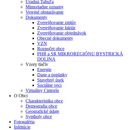
Úradná Tabuľa
Mimoriadne oznamy
Verejné obstarávanie
Dokumenty
Zverejňovanie zmlúv
Zverejňovanie faktúr
Zverejňovanie objednávok
Obecné dokumenty
VZN
Rozpočet obce
PHR a SR MIKROREGIÓNU BYSTRICKÁ
DOLINA
Vzory tlačív
Energie
Dane a poplatky
Stavebný úsek
Sociálne veci
Virtuálny Cintorín
O Obci
Charakteristika obce
Demografia obce
Geografické údaje
Symboly obce
Fotogaléria
Inštitúcie