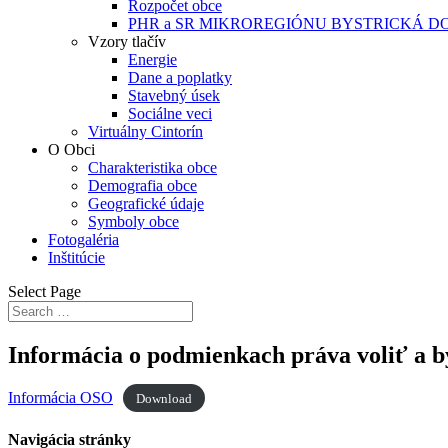
Rozpočet obce
PHR a SR MIKROREGIÓNU BYSTRICKÁ D
Vzory tlačív
Energie
Dane a poplatky
Stavebný úsek
Sociálne veci
Virtuálny Cintorín
O Obci
Charakteristika obce
Demografia obce
Geografické údaje
Symboly obce
Fotogaléria
Inštitúcie
Select Page
Informácia o podmienkach práva voliť a b
Informácia OSO
Download
Navigácia stránky