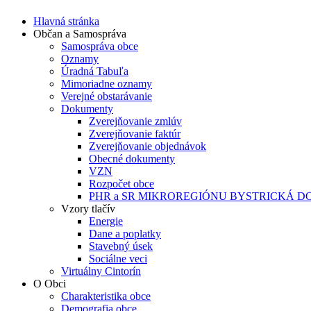
Hlavná stránka
Občan a Samospráva
Samospráva obce
Oznamy
Úradná Tabuľa
Mimoriadne oznamy
Verejné obstarávanie
Dokumenty
Zverejňovanie zmlúv
Zverejňovanie faktúr
Zverejňovanie objednávok
Obecné dokumenty
VZN
Rozpočet obce
PHR a SR MIKROREGIÓNU BYSTRICKÁ D
Vzory tlačív
Energie
Dane a poplatky
Stavebný úsek
Sociálne veci
Virtuálny Cintorín
O Obci
Charakteristika obce
Demografia obce