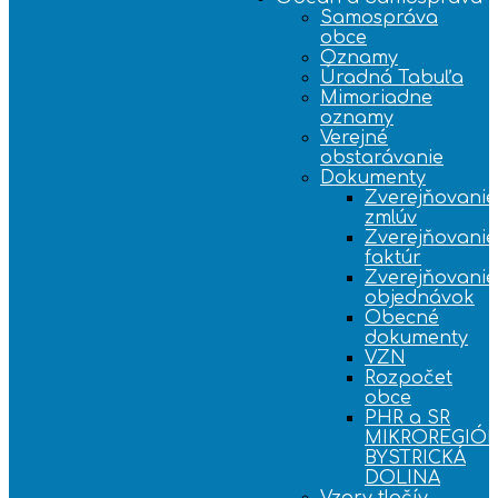
Samospráva
obce
Oznamy
Úradná Tabuľa
Mimoriadne
oznamy
Verejné
obstarávanie
Dokumenty
Zverejňovanie
zmlúv
Zverejňovanie
faktúr
Zverejňovanie
objednávok
Obecné
dokumenty
VZN
Rozpočet
obce
PHR a SR
MIKROREGIÓ
BYSTRICKÁ
DOLINA