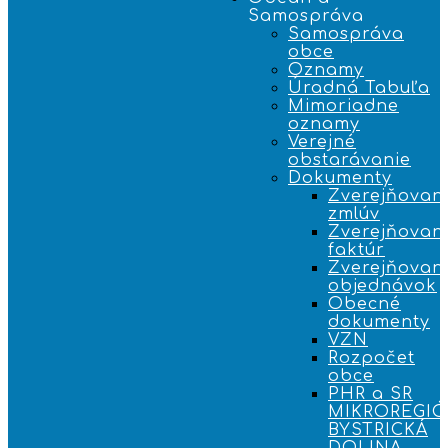
Samospráva
Samospráva
obce
Oznamy
Úradná Tabuľa
Mimoriadne
oznamy
Verejné
obstarávanie
Dokumenty
Zverejňovan
zmlúv
Zverejňovan
faktúr
Zverejňovan
objednávok
Obecné
dokumenty
VZN
Rozpočet
obce
PHR a SR
MIKROREGI
BYSTRICKÁ