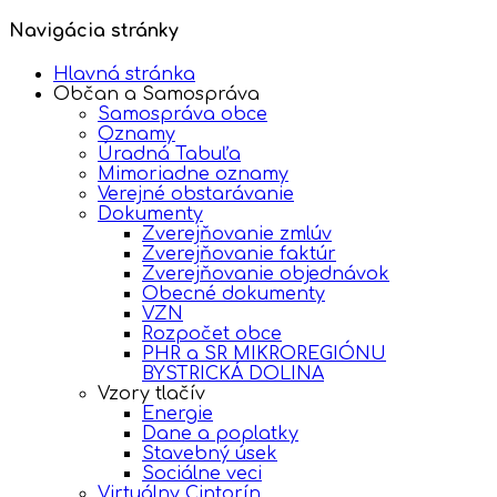
Navigácia stránky
Hlavná stránka
Občan a Samospráva
Samospráva obce
Oznamy
Úradná Tabuľa
Mimoriadne oznamy
Verejné obstarávanie
Dokumenty
Zverejňovanie zmlúv
Zverejňovanie faktúr
Zverejňovanie objednávok
Obecné dokumenty
VZN
Rozpočet obce
PHR a SR MIKROREGIÓNU
BYSTRICKÁ DOLINA
Vzory tlačív
Energie
Dane a poplatky
Stavebný úsek
Sociálne veci
Virtuálny Cintorín