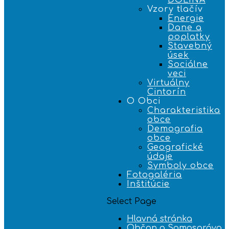
DOLINA
Vzory tlačív
Energie
Dane a
poplatky
Stavebný
úsek
Sociálne
veci
Virtuálny
Cintorín
O Obci
Charakteristika
obce
Demografia
obce
Geografické
údaje
Symboly obce
Fotogaléria
Inštitúcie
Select Page
Hlavná stránka
Občan a Samospráva