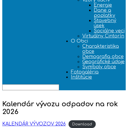
Vzory tlačív
Energie
Dane a
poplatky
Stavebný
úsek
Sociálne veci
Virtuálny Cintorín
O Obci
Charakteristika
obce
Demografia obce
Geografické údaje
Symboly obce
Fotogaléria
Inštitúcie
Kalendár vývozu odpadov na rok
2026
KALENDÁR VÝVOZOV 2026
Download