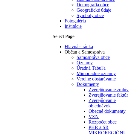
Demografia obce
Geografické údaje
Symboly obce
Fotogaléria
Inštitúcie
Select Page
Hlavná stránka
Občan a Samospráva
Samospráva obce
Oznamy
Úradná Tabuľa
Mimoriadne oznamy
Verejné obstarávanie
Dokumenty
Zverejňovanie zmlúv
Zverejňovanie faktúr
Zverejňovanie
objednávok
Obecné dokumenty
VZN
Rozpočet obce
PHR a SR
MIKROREGIÓNU