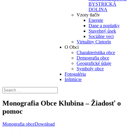
BYSTRICKÁ
DOLINA
Vzory tlačív
Energie
Dane a poplatky
Stavebný úsek
Sociálne veci
Virtuálny Cintorín
O Obci
Charakteristika obce
Demografia obce
Geografické údaje
Symboly obce
Fotogaléria
Inštitúcie
Monografia Obce Klubina – Žiadosť o
pomoc
Monografia obce
Download