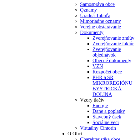
Samospráva obce
Oznamy
Úradná Tabuľa
Mimoriadne oznamy
Verejné obstarávanie
Dokumenty
Zverejňovanie zmlúv
Zverejňovanie faktúr
Zverejňovanie
objednávok
Obecné dokumenty
VZN
Rozpočet obce
PHR a SR
MIKROREGIÓNU
BYSTRICKÁ
DOLINA
Vzory tlačív
Energie
Dane a poplatky
Stavebný úsek
Sociálne veci
Virtuálny Cintorín
O Obci
Charakteristika obce