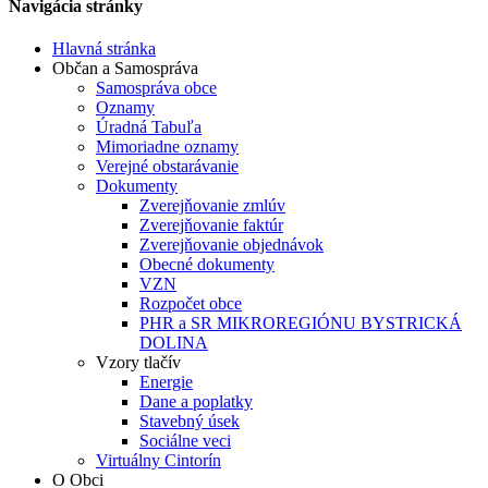
Navigácia stránky
Hlavná stránka
Občan a Samospráva
Samospráva obce
Oznamy
Úradná Tabuľa
Mimoriadne oznamy
Verejné obstarávanie
Dokumenty
Zverejňovanie zmlúv
Zverejňovanie faktúr
Zverejňovanie objednávok
Obecné dokumenty
VZN
Rozpočet obce
PHR a SR MIKROREGIÓNU BYSTRICKÁ
DOLINA
Vzory tlačív
Energie
Dane a poplatky
Stavebný úsek
Sociálne veci
Virtuálny Cintorín
O Obci