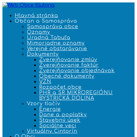
Hlavná stránka
Občan a Samospráva
Samospráva obce
Oznamy
Úradná Tabuľa
Mimoriadne oznamy
Verejné obstarávanie
Dokumenty
Zverejňovanie zmlúv
Zverejňovanie faktúr
Zverejňovanie objednávok
Obecné dokumenty
VZN
Rozpočet obce
PHR a SR MIKROREGIÓNU
BYSTRICKÁ DOLINA
Vzory tlačív
Energie
Dane a poplatky
Stavebný úsek
Sociálne veci
Virtuálny Cintorín
O Obci