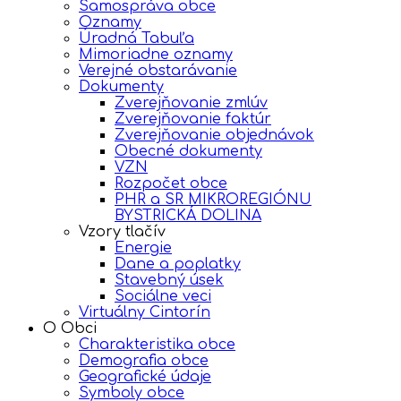
Samospráva obce
Oznamy
Úradná Tabuľa
Mimoriadne oznamy
Verejné obstarávanie
Dokumenty
Zverejňovanie zmlúv
Zverejňovanie faktúr
Zverejňovanie objednávok
Obecné dokumenty
VZN
Rozpočet obce
PHR a SR MIKROREGIÓNU
BYSTRICKÁ DOLINA
Vzory tlačív
Energie
Dane a poplatky
Stavebný úsek
Sociálne veci
Virtuálny Cintorín
O Obci
Charakteristika obce
Demografia obce
Geografické údaje
Symboly obce