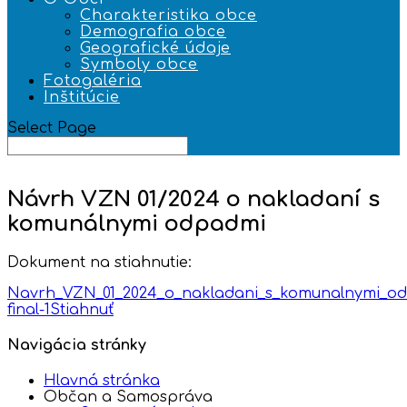
Charakteristika obce
Demografia obce
Geografické údaje
Symboly obce
Fotogaléria
Inštitúcie
Select Page
Návrh VZN 01/2024 o nakladaní s
komunálnymi odpadmi
Dokument na stiahnutie:
Navrh_VZN_01_2024_o_nakladani_s_komunalnymi_o
final-1
Stiahnuť
Navigácia stránky
Hlavná stránka
Občan a Samospráva