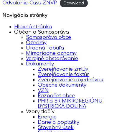
Odvolanie-Casu-ZNVP
Download
Navigácia stránky
Hlavná stránka
Občan a Samospráva
Samospráva obce
Oznamy
Úradná Tabuľa
Mimoriadne oznamy
Verejné obstarávanie
Dokumenty
Zverejňovanie zmlúv
Zverejňovanie faktúr
Zverejňovanie objednávok
Obecné dokumenty
VZN
Rozpočet obce
PHR a SR MIKROREGIÓNU
BYSTRICKÁ DOLINA
Vzory tlačív
Energie
Dane a poplatky
Stavebný úsek