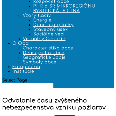
Rozpočet obce
PHR a SR MIKROREGIÓNU
BYSTRICKÁ DOLINA
Vzory tlačív
Energie
Dane a poplatky
Stavebný úsek
Sociálne veci
Virtuálny Cintorín
O Obci
Charakteristika obce
Demografia obce
Geografické údaje
Symboly obce
Fotogaléria
Inštitúcie
Select Page
Odvolanie času zvýšeného
nebezpečenstva vzniku požiarov