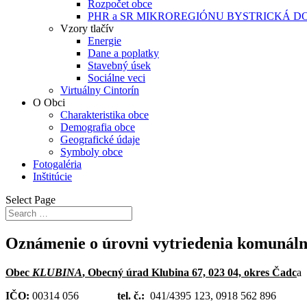
Rozpočet obce
PHR a SR MIKROREGIÓNU BYSTRICKÁ D
Vzory tlačív
Energie
Dane a poplatky
Stavebný úsek
Sociálne veci
Virtuálny Cintorín
O Obci
Charakteristika obce
Demografia obce
Geografické údaje
Symboly obce
Fotogaléria
Inštitúcie
Select Page
Oznámenie o úrovni vytriedenia komunáln
Obec
KLUBINA
, Obecný úrad Klubina 67, 023 04, okres Čadc
a
IČO:
00314 056
tel. č.:
041/4395 123, 0918 562 896