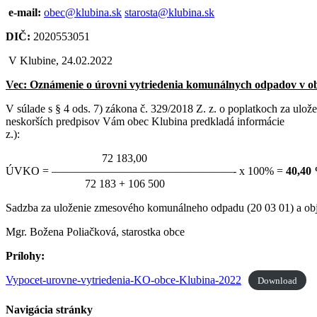
e-mail:
obec@klubina.sk
starosta@klubina.sk
DIČ:
2020553051
V Klubine, 24
Vec: Oznámenie o úrovni vytriedenia komunálnych odpadov v ob
V súlade s § 4 ods. 7) zákona č. 329/2018 Z. z. o poplatkoch za ul
neskorších predpisov Vám obec Klubina predkladá informácie o 
z.):
72 183,00
ÚVKO = ————————————————- x 100% =
40,40
72 183 + 106 500
Sadzba za uloženie zmesového komunálneho odpadu (20 03 01) a ob
Mgr. Božena Poliačková, starostka obce
Prílohy:
Vypocet-urovne-vytriedenia-KO-obce-Klubina-2022
Download
Navigácia stránky