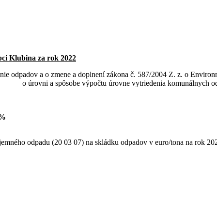
.02.2022
ci Klubina za rok 2022
oženie odpadov a o zmene a doplnení zákona č. 587/2004 Z. z. o Envir
úrovni a spôsobe výpočtu úrovne vytriedenia komunálnych odpado
 %
jemného odpadu (20 03 07) na skládku odpadov v euro/tona na rok 2