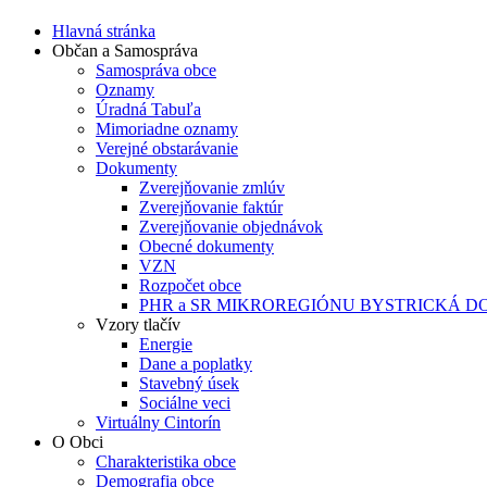
Hlavná stránka
Občan a Samospráva
Samospráva obce
Oznamy
Úradná Tabuľa
Mimoriadne oznamy
Verejné obstarávanie
Dokumenty
Zverejňovanie zmlúv
Zverejňovanie faktúr
Zverejňovanie objednávok
Obecné dokumenty
VZN
Rozpočet obce
PHR a SR MIKROREGIÓNU BYSTRICKÁ D
Vzory tlačív
Energie
Dane a poplatky
Stavebný úsek
Sociálne veci
Virtuálny Cintorín
O Obci
Charakteristika obce
Demografia obce