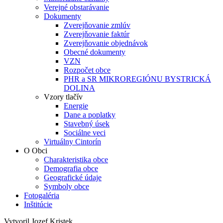
Verejné obstarávanie
Dokumenty
Zverejňovanie zmlúv
Zverejňovanie faktúr
Zverejňovanie objednávok
Obecné dokumenty
VZN
Rozpočet obce
PHR a SR MIKROREGIÓNU BYSTRICKÁ
DOLINA
Vzory tlačív
Energie
Dane a poplatky
Stavebný úsek
Sociálne veci
Virtuálny Cintorín
O Obci
Charakteristika obce
Demografia obce
Geografické údaje
Symboly obce
Fotogaléria
Inštitúcie
Vytvoril Jozef Kristek