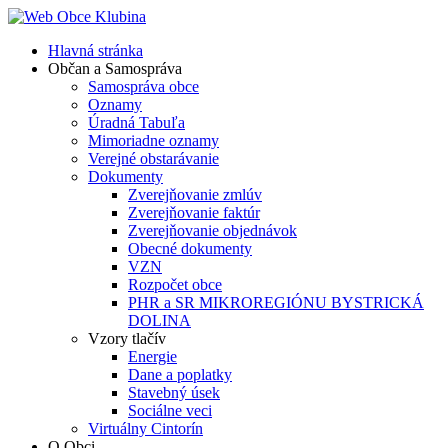
Hlavná stránka
Občan a Samospráva
Samospráva obce
Oznamy
Úradná Tabuľa
Mimoriadne oznamy
Verejné obstarávanie
Dokumenty
Zverejňovanie zmlúv
Zverejňovanie faktúr
Zverejňovanie objednávok
Obecné dokumenty
VZN
Rozpočet obce
PHR a SR MIKROREGIÓNU BYSTRICKÁ
DOLINA
Vzory tlačív
Energie
Dane a poplatky
Stavebný úsek
Sociálne veci
Virtuálny Cintorín
O Obci