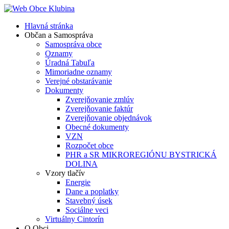
Hlavná stránka
Občan a Samospráva
Samospráva obce
Oznamy
Úradná Tabuľa
Mimoriadne oznamy
Verejné obstarávanie
Dokumenty
Zverejňovanie zmlúv
Zverejňovanie faktúr
Zverejňovanie objednávok
Obecné dokumenty
VZN
Rozpočet obce
PHR a SR MIKROREGIÓNU BYSTRICKÁ
DOLINA
Vzory tlačív
Energie
Dane a poplatky
Stavebný úsek
Sociálne veci
Virtuálny Cintorín
O Obci