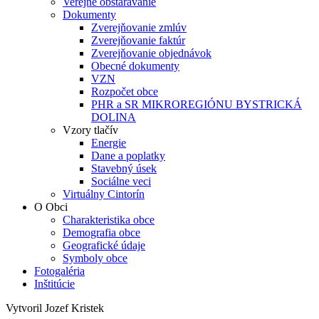
Verejné obstarávanie
Dokumenty
Zverejňovanie zmlúv
Zverejňovanie faktúr
Zverejňovanie objednávok
Obecné dokumenty
VZN
Rozpočet obce
PHR a SR MIKROREGIÓNU BYSTRICKÁ
DOLINA
Vzory tlačív
Energie
Dane a poplatky
Stavebný úsek
Sociálne veci
Virtuálny Cintorín
O Obci
Charakteristika obce
Demografia obce
Geografické údaje
Symboly obce
Fotogaléria
Inštitúcie
Vytvoril Jozef Kristek