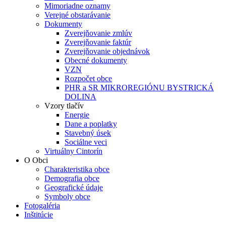
Mimoriadne oznamy
Verejné obstarávanie
Dokumenty
Zverejňovanie zmlúv
Zverejňovanie faktúr
Zverejňovanie objednávok
Obecné dokumenty
VZN
Rozpočet obce
PHR a SR MIKROREGIÓNU BYSTRICKÁ
DOLINA
Vzory tlačív
Energie
Dane a poplatky
Stavebný úsek
Sociálne veci
Virtuálny Cintorín
O Obci
Charakteristika obce
Demografia obce
Geografické údaje
Symboly obce
Fotogaléria
Inštitúcie