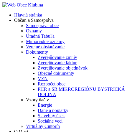
Hlavná stránka
Občan a Samospráva
Samospráva obce
Oznamy
Úradná Tabuľa
Mimoriadne oznamy
Verejné obstarávanie
Dokumenty
Zverejňovanie zmlúv
Zverejňovanie faktúr
Zverejňovanie objednávok
Obecné dokumenty
VZN
Rozpočet obce
PHR a SR MIKROREGIÓNU BYSTRICKÁ
DOLINA
Vzory tlačív
Energie
Dane a poplatky
Stavebný úsek
Sociálne veci
Virtuálny Cintorín
O Obci