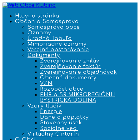
Hlavná stránka
Občan a Samospráva
Samospráva obce
Oznamy
Úradná Tabuľa
Mimoriadne oznamy
Verejné obstarávanie
Dokumenty
Zverejňovanie zmlúv
Zverejňovanie faktúr
Zverejňovanie objednávok
Obecné dokumenty
VZN
Rozpočet obce
PHR a SR MIKROREGIÓNU
BYSTRICKÁ DOLINA
Vzory tlačív
Energie
Dane a poplatky
Stavebný úsek
Sociálne veci
Virtuálny Cintorín
O Obci