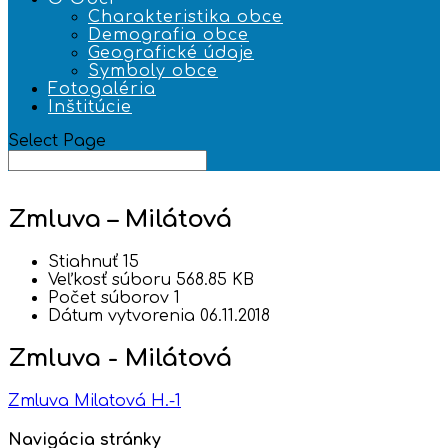
Charakteristika obce
Demografia obce
Geografické údaje
Symboly obce
Fotogaléria
Inštitúcie
Select Page
Zmluva – Milátová
Stiahnuť
15
Veľkosť súboru
568.85 KB
Počet súborov
1
Dátum vytvorenia
06.11.2018
Zmluva - Milátová
Zmluva Milatová H.-1
Navigácia stránky