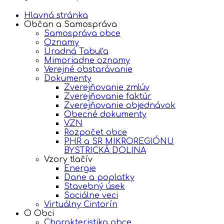
Hlavná stránka
Občan a Samospráva
Samospráva obce
Oznamy
Úradná Tabuľa
Mimoriadne oznamy
Verejné obstarávanie
Dokumenty
Zverejňovanie zmlúv
Zverejňovanie faktúr
Zverejňovanie objednávok
Obecné dokumenty
VZN
Rozpočet obce
PHR a SR MIKROREGIÓNU
BYSTRICKÁ DOLINA
Vzory tlačív
Energie
Dane a poplatky
Stavebný úsek
Sociálne veci
Virtuálny Cintorín
O Obci
Charakteristika obce