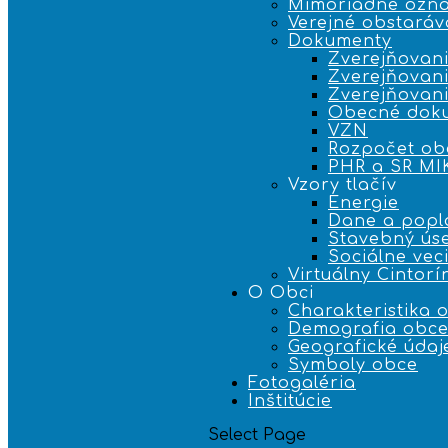
Mimoriadne ozn
Verejné obstaráv
Dokumenty
Zverejňovani
Zverejňovani
Zverejňovan
Obecné dok
VZN
Rozpočet ob
PHR a SR M
Vzory tlačív
Energie
Dane a popl
Stavebný ús
Sociálne vec
Virtuálny Cintorí
O Obci
Charakteristika 
Demografia obc
Geografické údaj
Symboly obce
Fotogaléria
Inštitúcie
Select Page