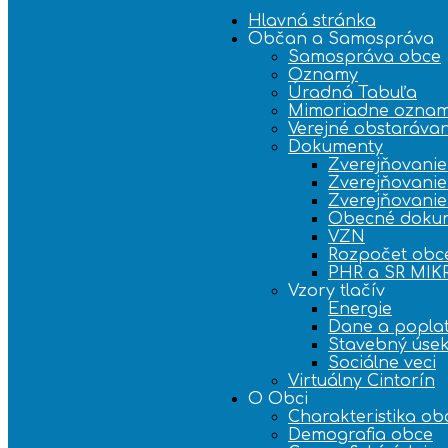
Hlavná stránka
Občan a Samospráva
Samospráva obce
Oznamy
Úradná Tabuľa
Mimoriadne ozna
Verejné obstarávan
Dokumenty
Zverejňovanie
Zverejňovanie
Zverejňovani
Obecné doku
VZN
Rozpočet obc
PHR a SR MI
Vzory tlačív
Energie
Dane a popla
Stavebný úse
Sociálne veci
Virtuálny Cintorín
O Obci
Charakteristika ob
Demografia obce