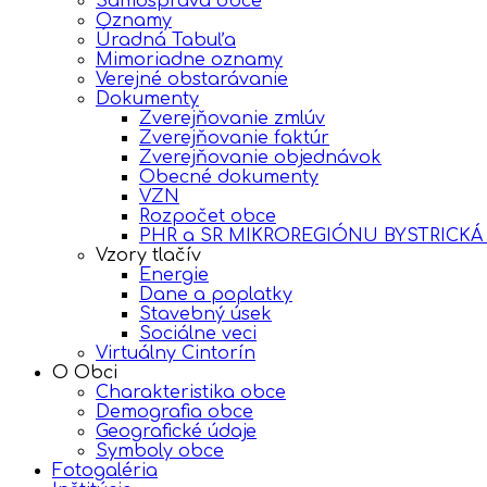
Samospráva obce
Oznamy
Úradná Tabuľa
Mimoriadne oznamy
Verejné obstarávanie
Dokumenty
Zverejňovanie zmlúv
Zverejňovanie faktúr
Zverejňovanie objednávok
Obecné dokumenty
VZN
Rozpočet obce
PHR a SR MIKROREGIÓNU BYSTRICKÁ
Vzory tlačív
Energie
Dane a poplatky
Stavebný úsek
Sociálne veci
Virtuálny Cintorín
O Obci
Charakteristika obce
Demografia obce
Geografické údaje
Symboly obce
Fotogaléria