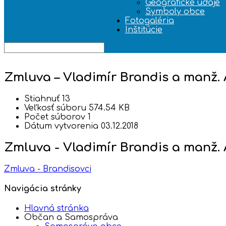
Geografické údaje
Symboly obce
Fotogaléria
Inštitúcie
Zmluva – Vladimír Brandis a manž.
Stiahnuť
13
Veľkosť súboru
574.54 KB
Počet súborov
1
Dátum vytvorenia
03.12.2018
Zmluva - Vladimír Brandis a manž.
Zmluva - Brandisovci
Navigácia stránky
Hlavná stránka
Občan a Samospráva