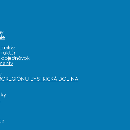
my
ie
 zmlúv
 faktúr
e objednávok
menty
e
KROREGIÓNU BYSTRICKÁ DOLINA
tky
k
ce