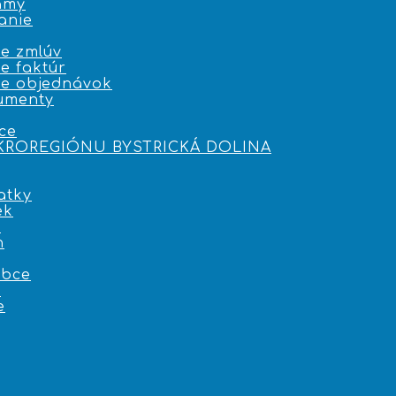
amy
anie
e zmlúv
e faktúr
ie objednávok
umenty
ce
IKROREGIÓNU BYSTRICKÁ DOLINA
atky
ek
i
n
obce
e
e