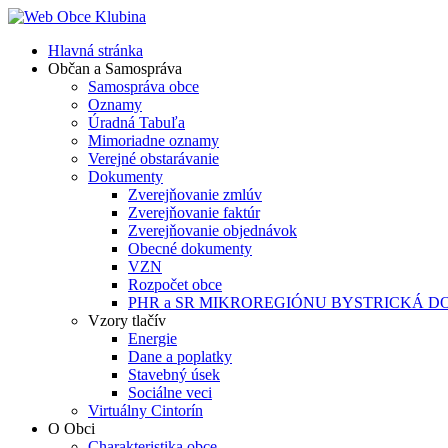
Hlavná stránka
Občan a Samospráva
Samospráva obce
Oznamy
Úradná Tabuľa
Mimoriadne oznamy
Verejné obstarávanie
Dokumenty
Zverejňovanie zmlúv
Zverejňovanie faktúr
Zverejňovanie objednávok
Obecné dokumenty
VZN
Rozpočet obce
PHR a SR MIKROREGIÓNU BYSTRICKÁ D
Vzory tlačív
Energie
Dane a poplatky
Stavebný úsek
Sociálne veci
Virtuálny Cintorín
O Obci
Charakteristika obce