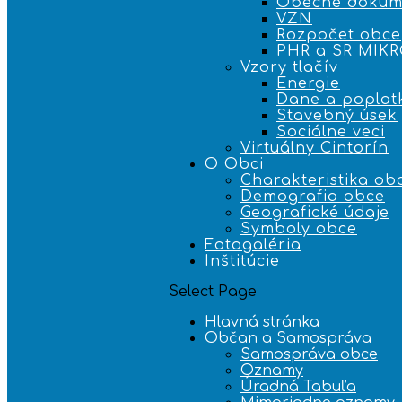
Obecné dokum
VZN
Rozpočet obce
PHR a SR MIK
Vzory tlačív
Energie
Dane a poplat
Stavebný úsek
Sociálne veci
Virtuálny Cintorín
O Obci
Charakteristika ob
Demografia obce
Geografické údaje
Symboly obce
Fotogaléria
Inštitúcie
Select Page
Hlavná stránka
Občan a Samospráva
Samospráva obce
Oznamy
Úradná Tabuľa