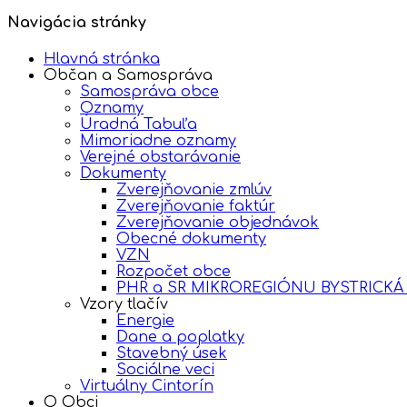
Navigácia stránky
Hlavná stránka
Občan a Samospráva
Samospráva obce
Oznamy
Úradná Tabuľa
Mimoriadne oznamy
Verejné obstarávanie
Dokumenty
Zverejňovanie zmlúv
Zverejňovanie faktúr
Zverejňovanie objednávok
Obecné dokumenty
VZN
Rozpočet obce
PHR a SR MIKROREGIÓNU BYSTRICKÁ
Vzory tlačív
Energie
Dane a poplatky
Stavebný úsek
Sociálne veci
Virtuálny Cintorín
O Obci