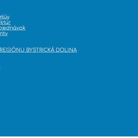
mlúv
ktúr
bjednávok
nty
OREGIÓNU BYSTRICKÁ DOLINA
y