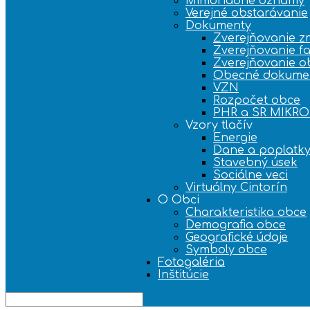
Mimoriadne oznamy
Verejné obstarávanie
Dokumenty
Zverejňovanie z
Zverejňovanie fa
Zverejňovanie o
Obecné dokume
VZN
Rozpočet obce
PHR a SR MIKR
Vzory tlačív
Energie
Dane a poplatk
Stavebný úsek
Sociálne veci
Virtuálny Cintorín
O Obci
Charakteristika obce
Demografia obce
Geografické údaje
Symboly obce
Fotogaléria
Inštitúcie