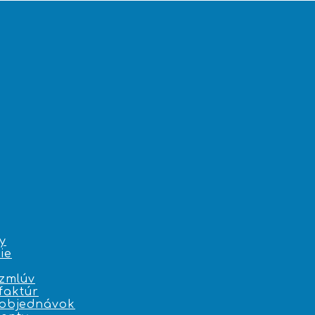
y
ie
zmlúv
faktúr
 objednávok