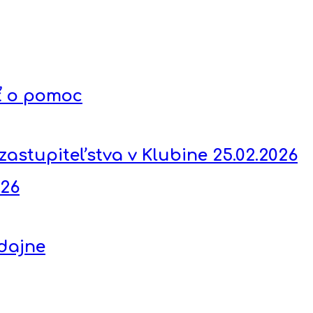
ť o pomoc
stupiteľstva v Klubine 25.02.2026
026
dajne