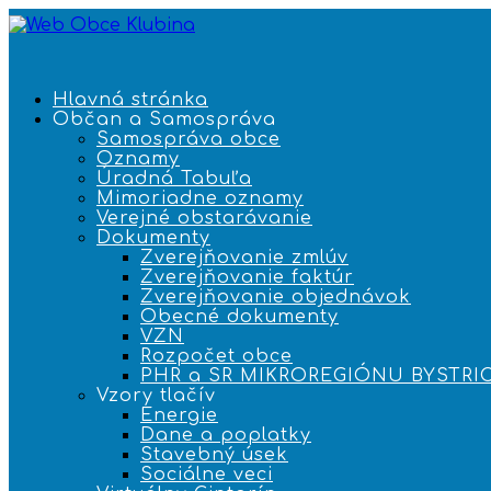
Hlavná stránka
Občan a Samospráva
Samospráva obce
Oznamy
Úradná Tabuľa
Mimoriadne oznamy
Verejné obstarávanie
Dokumenty
Zverejňovanie zmlúv
Zverejňovanie faktúr
Zverejňovanie objednávok
Obecné dokumenty
VZN
Rozpočet obce
PHR a SR MIKROREGIÓNU BYSTRI
Vzory tlačív
Energie
Dane a poplatky
Stavebný úsek
Sociálne veci