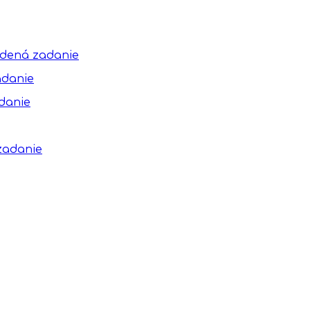
adená zadanie
adanie
danie
zadanie