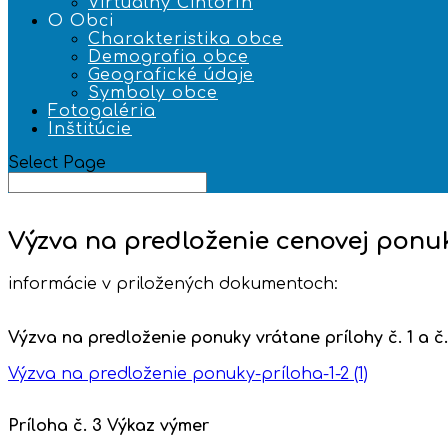
Virtuálny Cintorín
O Obci
Charakteristika obce
Demografia obce
Geografické údaje
Symboly obce
Fotogaléria
Inštitúcie
Select Page
Výzva na predloženie cenovej ponu
informácie v priložených dokumentoch:
Výzva na predloženie ponuky vrátane prílohy č. 1 a č
Výzva na predloženie ponuky-príloha-1-2 (1)
Príloha č. 3 Výkaz výmer