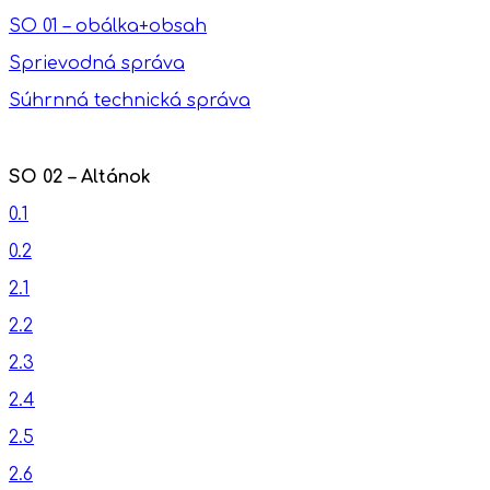
SO 01 – obálka+obsah
Sprievodná správa
Súhrnná technická správa
SO 02 – Altánok
0.1
0.2
2.1
2.2
2.3
2.4
2.5
2.6